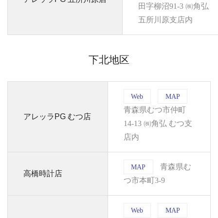
田字柳沼91-3 ㈱角弘
五所川原支店内
下北地区
Web
MAP
青森県むつ市仲町
アレッラPG むつ店
14-13 ㈱角弘 むつ支
店内
青森県む
MAP
高橋時計店
つ市本町3-9
Web
MAP